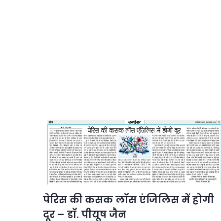
पेरिस की कसक लॉस एंजिलिस में होगी
दूर – डॉ. पीयूष जैन